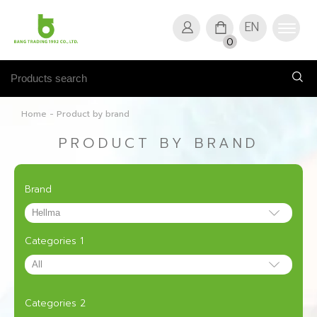
EN
0
Home
-
Product by brand
PRODUCT BY BRAND
Brand
Categories 1
Categories 2